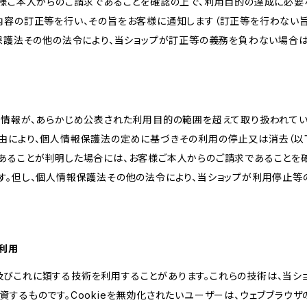
客様ご本人からのご請求であることを確認の上で、利用目的の達成に必要
内容の訂正等を行い、その旨をお客様に通知します（訂正等を行わない
報保護法その他の法令により、当ショップが訂正等の義務を負わない場合は
人情報が、あらかじめ公表された利用目的の範囲を超えて取り扱われて
由により、個人情報保護法の定めに基づきその利用の停止又は消去（以下
あることが判明した場合には、お客様ご本人からのご請求であることを
す。但し、個人情報保護法その他の法令により、当ショップが利用停止等
の利用
kie及びこれに類する技術を利用することがあります。これらの技術は、当
するものです。Cookieを無効化されたいユーザーは、ウェブブラウザの