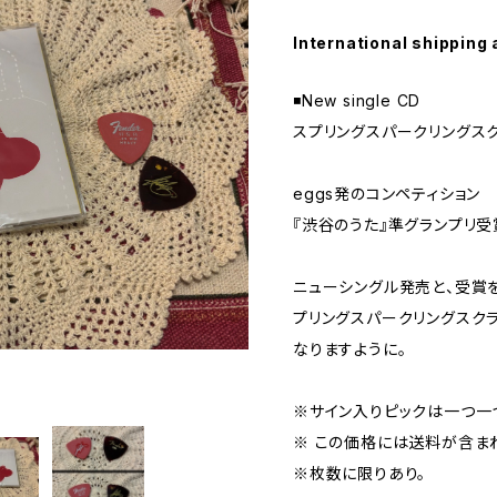
International shipping 
◾️New single CD
スプリングスパークリングスク
eggs発のコンペティション
『渋谷のうた』準グランプリ受
ニューシングル発売と、受賞
プリングスパークリングスク
なりますように。
※サイン入りピックは一つ一
※ この価格には送料が含ま
※枚数に限りあり。